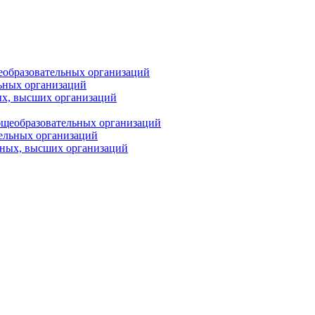
еобразовательных организаций
ьных организаций
ых, высших организаций
бщеобразовательных организаций
тельных организаций
ьных, высших организаций