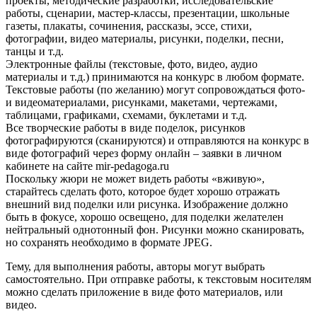
проекты, методические разработки, исследовательские
работы, сценарии, мастер-классы, презентации, школьные
газеты, плакаты, сочинения, рассказы, эссе, стихи,
фотографии, видео материалы, рисунки, поделки, песни,
танцы и т.д.
Электронные файлы (текстовые, фото, видео, аудио
материалы и т.д.) принимаются на конкурс в любом формате.
Текстовые работы (по желанию) могут сопровождаться фото-
и видеоматериалами, рисунками, макетами, чертежами,
таблицами, графиками, схемами, буклетами и т.д.
Все творческие работы в виде поделок, рисунков
фотографируются (сканируются) и отправляются на конкурс в
виде фотографий через форму онлайн – заявки в личном
кабинете на сайте mir-pedagoga.ru
Поскольку жюри не может видеть работы «вживую»,
старайтесь сделать фото, которое будет хорошо отражать
внешний вид поделки или рисунка. Изображение должно
быть в фокусе, хорошо освещено, для поделки желателен
нейтральный однотонный фон. Рисунки можно сканировать,
но сохранять необходимо в формате JPEG.
Тему, для выполнения работы, авторы могут выбрать
самостоятельно. При отправке работы, к текстовым носителям
можно сделать приложение в виде фото материалов, или
видео.