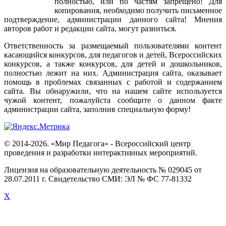
полностью
,
или
по
частям
запрещено
!
Для
копирования
,
необходимо
получить
письменное
подтверждение
,
администрации
данного
сайта
!
Мнения
авторов
работ
и
редакции
сайта
,
могут
разниться
.
Ответственность
за
размещаемый
пользователями
контент
касающийся
конкурсов
,
для
педагогов
и
детей
,
Всероссийских
конкурсов
,
а
также
конкурсов
,
для
детей
и
дошкольников
,
полностью
лежит
на
них
.
Администрация
сайта
,
оказывает
помощь
в
проблемах
связанных
с
работой
и
содержанием
сайта
.
Вы
обнаружили
,
что
на
нашем
сайте
используется
чужой
контент
,
пожалуйста
сообщите
о
данном
факте
администрации
сайта
,
заполнив
специальную
форму
!
© 2014-2026. «Мир Педагога» - Всероссийский центр
проведения и разработки интерактивных мероприятий.
Лицензия на образовательную деятельность № 029045 от
28.07.2011 г. Свидетельство СМИ: ЭЛ № ФС 77-81332
X