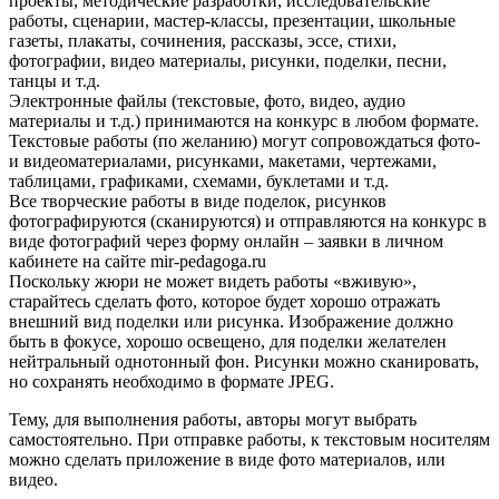
проекты, методические разработки, исследовательские
работы, сценарии, мастер-классы, презентации, школьные
газеты, плакаты, сочинения, рассказы, эссе, стихи,
фотографии, видео материалы, рисунки, поделки, песни,
танцы и т.д.
Электронные файлы (текстовые, фото, видео, аудио
материалы и т.д.) принимаются на конкурс в любом формате.
Текстовые работы (по желанию) могут сопровождаться фото-
и видеоматериалами, рисунками, макетами, чертежами,
таблицами, графиками, схемами, буклетами и т.д.
Все творческие работы в виде поделок, рисунков
фотографируются (сканируются) и отправляются на конкурс в
виде фотографий через форму онлайн – заявки в личном
кабинете на сайте mir-pedagoga.ru
Поскольку жюри не может видеть работы «вживую»,
старайтесь сделать фото, которое будет хорошо отражать
внешний вид поделки или рисунка. Изображение должно
быть в фокусе, хорошо освещено, для поделки желателен
нейтральный однотонный фон. Рисунки можно сканировать,
но сохранять необходимо в формате JPEG.
Тему, для выполнения работы, авторы могут выбрать
самостоятельно. При отправке работы, к текстовым носителям
можно сделать приложение в виде фото материалов, или
видео.