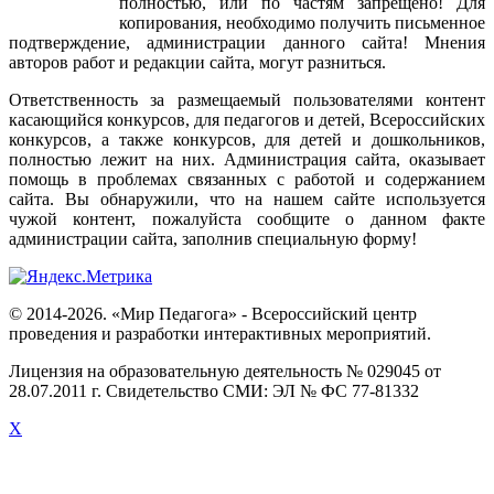
полностью
,
или
по
частям
запрещено
!
Для
копирования
,
необходимо
получить
письменное
подтверждение
,
администрации
данного
сайта
!
Мнения
авторов
работ
и
редакции
сайта
,
могут
разниться
.
Ответственность
за
размещаемый
пользователями
контент
касающийся
конкурсов
,
для
педагогов
и
детей
,
Всероссийских
конкурсов
,
а
также
конкурсов
,
для
детей
и
дошкольников
,
полностью
лежит
на
них
.
Администрация
сайта
,
оказывает
помощь
в
проблемах
связанных
с
работой
и
содержанием
сайта
.
Вы
обнаружили
,
что
на
нашем
сайте
используется
чужой
контент
,
пожалуйста
сообщите
о
данном
факте
администрации
сайта
,
заполнив
специальную
форму
!
© 2014-2026. «Мир Педагога» - Всероссийский центр
проведения и разработки интерактивных мероприятий.
Лицензия на образовательную деятельность № 029045 от
28.07.2011 г. Свидетельство СМИ: ЭЛ № ФС 77-81332
X