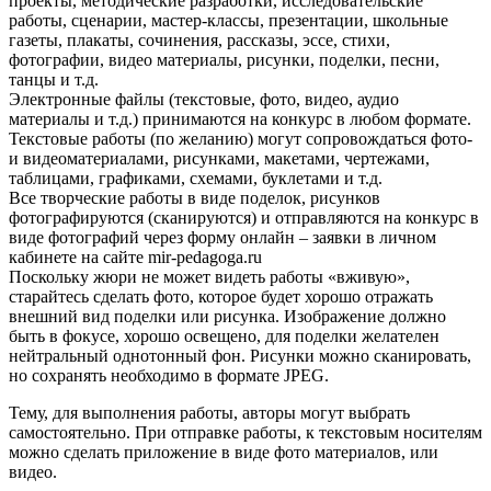
проекты, методические разработки, исследовательские
работы, сценарии, мастер-классы, презентации, школьные
газеты, плакаты, сочинения, рассказы, эссе, стихи,
фотографии, видео материалы, рисунки, поделки, песни,
танцы и т.д.
Электронные файлы (текстовые, фото, видео, аудио
материалы и т.д.) принимаются на конкурс в любом формате.
Текстовые работы (по желанию) могут сопровождаться фото-
и видеоматериалами, рисунками, макетами, чертежами,
таблицами, графиками, схемами, буклетами и т.д.
Все творческие работы в виде поделок, рисунков
фотографируются (сканируются) и отправляются на конкурс в
виде фотографий через форму онлайн – заявки в личном
кабинете на сайте mir-pedagoga.ru
Поскольку жюри не может видеть работы «вживую»,
старайтесь сделать фото, которое будет хорошо отражать
внешний вид поделки или рисунка. Изображение должно
быть в фокусе, хорошо освещено, для поделки желателен
нейтральный однотонный фон. Рисунки можно сканировать,
но сохранять необходимо в формате JPEG.
Тему, для выполнения работы, авторы могут выбрать
самостоятельно. При отправке работы, к текстовым носителям
можно сделать приложение в виде фото материалов, или
видео.