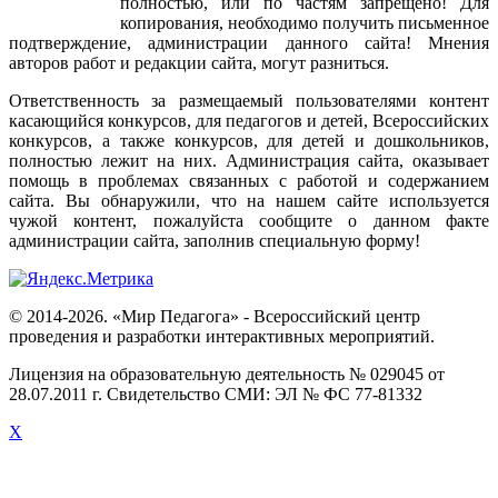
полностью
,
или
по
частям
запрещено
!
Для
копирования
,
необходимо
получить
письменное
подтверждение
,
администрации
данного
сайта
!
Мнения
авторов
работ
и
редакции
сайта
,
могут
разниться
.
Ответственность
за
размещаемый
пользователями
контент
касающийся
конкурсов
,
для
педагогов
и
детей
,
Всероссийских
конкурсов
,
а
также
конкурсов
,
для
детей
и
дошкольников
,
полностью
лежит
на
них
.
Администрация
сайта
,
оказывает
помощь
в
проблемах
связанных
с
работой
и
содержанием
сайта
.
Вы
обнаружили
,
что
на
нашем
сайте
используется
чужой
контент
,
пожалуйста
сообщите
о
данном
факте
администрации
сайта
,
заполнив
специальную
форму
!
© 2014-2026. «Мир Педагога» - Всероссийский центр
проведения и разработки интерактивных мероприятий.
Лицензия на образовательную деятельность № 029045 от
28.07.2011 г. Свидетельство СМИ: ЭЛ № ФС 77-81332
X