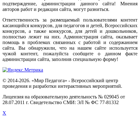
подтверждение
,
администрации
данного
сайта
!
Мнения
авторов
работ
и
редакции
сайта
,
могут
разниться
.
Ответственность
за
размещаемый
пользователями
контент
касающийся
конкурсов
,
для
педагогов
и
детей
,
Всероссийских
конкурсов
,
а
также
конкурсов
,
для
детей
и
дошкольников
,
полностью
лежит
на
них
.
Администрация
сайта
,
оказывает
помощь
в
проблемах
связанных
с
работой
и
содержанием
сайта
.
Вы
обнаружили
,
что
на
нашем
сайте
используется
чужой
контент
,
пожалуйста
сообщите
о
данном
факте
администрации
сайта
,
заполнив
специальную
форму
!
© 2014-2026. «Мир Педагога» - Всероссийский центр
проведения и разработки интерактивных мероприятий.
Лицензия на образовательную деятельность № 029045 от
28.07.2011 г. Свидетельство СМИ: ЭЛ № ФС 77-81332
X