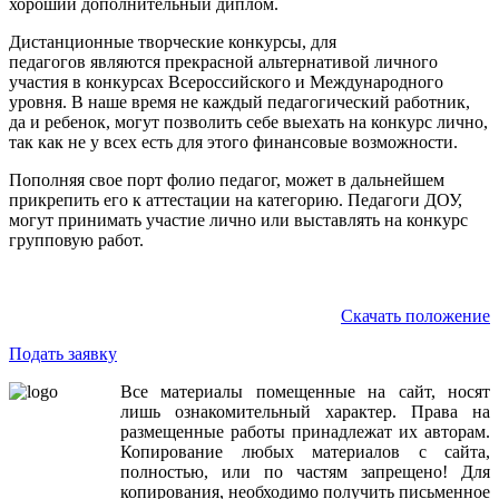
хороший дополнительный диплом.
Дистанционные творческие конкурсы, для
педагогов являются прекрасной альтернативой личного
участия в конкурсах Всероссийского и Международного
уровня. В наше время не каждый педагогический работник,
да и ребенок, могут позволить себе выехать на конкурс лично,
так как не у всех есть для этого финансовые возможности.
Пополняя свое порт фолио педагог, может в дальнейшем
прикрепить его к аттестации на категорию. Педагоги ДОУ,
могут принимать участие лично или выставлять на конкурс
групповую работ.
Скачать положение
Подать заявку
Все
материалы
помещенные
на
сайт
,
носят
лишь
ознакомительный
характер
.
Права
на
размещенные
работы
принадлежат
их
авторам
.
Копирование
любых
материалов
с
сайта
,
полностью
,
или
по
частям
запрещено
!
Для
копирования
,
необходимо
получить
письменное