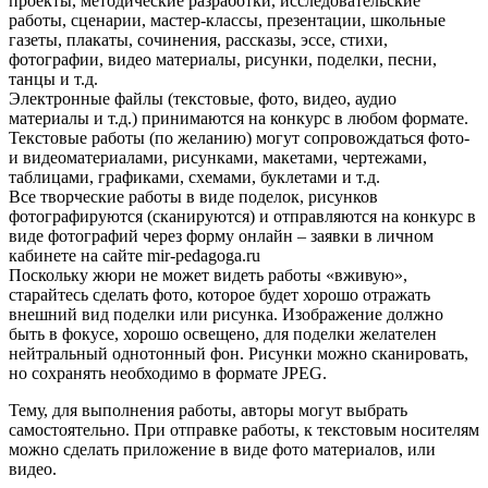
проекты, методические разработки, исследовательские
работы, сценарии, мастер-классы, презентации, школьные
газеты, плакаты, сочинения, рассказы, эссе, стихи,
фотографии, видео материалы, рисунки, поделки, песни,
танцы и т.д.
Электронные файлы (текстовые, фото, видео, аудио
материалы и т.д.) принимаются на конкурс в любом формате.
Текстовые работы (по желанию) могут сопровождаться фото-
и видеоматериалами, рисунками, макетами, чертежами,
таблицами, графиками, схемами, буклетами и т.д.
Все творческие работы в виде поделок, рисунков
фотографируются (сканируются) и отправляются на конкурс в
виде фотографий через форму онлайн – заявки в личном
кабинете на сайте mir-pedagoga.ru
Поскольку жюри не может видеть работы «вживую»,
старайтесь сделать фото, которое будет хорошо отражать
внешний вид поделки или рисунка. Изображение должно
быть в фокусе, хорошо освещено, для поделки желателен
нейтральный однотонный фон. Рисунки можно сканировать,
но сохранять необходимо в формате JPEG.
Тему, для выполнения работы, авторы могут выбрать
самостоятельно. При отправке работы, к текстовым носителям
можно сделать приложение в виде фото материалов, или
видео.