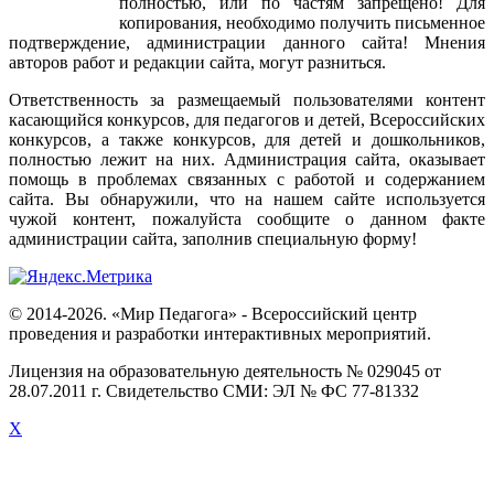
полностью
,
или
по
частям
запрещено
!
Для
копирования
,
необходимо
получить
письменное
подтверждение
,
администрации
данного
сайта
!
Мнения
авторов
работ
и
редакции
сайта
,
могут
разниться
.
Ответственность
за
размещаемый
пользователями
контент
касающийся
конкурсов
,
для
педагогов
и
детей
,
Всероссийских
конкурсов
,
а
также
конкурсов
,
для
детей
и
дошкольников
,
полностью
лежит
на
них
.
Администрация
сайта
,
оказывает
помощь
в
проблемах
связанных
с
работой
и
содержанием
сайта
.
Вы
обнаружили
,
что
на
нашем
сайте
используется
чужой
контент
,
пожалуйста
сообщите
о
данном
факте
администрации
сайта
,
заполнив
специальную
форму
!
© 2014-2026. «Мир Педагога» - Всероссийский центр
проведения и разработки интерактивных мероприятий.
Лицензия на образовательную деятельность № 029045 от
28.07.2011 г. Свидетельство СМИ: ЭЛ № ФС 77-81332
X