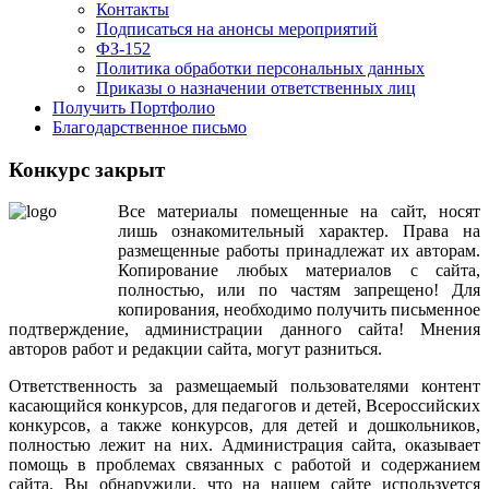
Контакты
Подписаться на анонсы мероприятий
ФЗ-152
Политика обработки персональных данных
Приказы о назначении ответственных лиц
Получить Портфолио
Благодарственное письмо
Конкурс закрыт
Все
материалы
помещенные
на
сайт
,
носят
лишь
ознакомительный
характер
.
Права
на
размещенные
работы
принадлежат
их
авторам
.
Копирование
любых
материалов
с
сайта
,
полностью
,
или
по
частям
запрещено
!
Для
копирования
,
необходимо
получить
письменное
подтверждение
,
администрации
данного
сайта
!
Мнения
авторов
работ
и
редакции
сайта
,
могут
разниться
.
Ответственность
за
размещаемый
пользователями
контент
касающийся
конкурсов
,
для
педагогов
и
детей
,
Всероссийских
конкурсов
,
а
также
конкурсов
,
для
детей
и
дошкольников
,
полностью
лежит
на
них
.
Администрация
сайта
,
оказывает
помощь
в
проблемах
связанных
с
работой
и
содержанием
сайта
.
Вы
обнаружили
,
что
на
нашем
сайте
используется