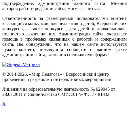
подтверждение
,
администрации
данного
сайта
!
Мнения
авторов
работ
и
редакции
сайта
,
могут
разниться
.
Ответственность
за
размещаемый
пользователями
контент
касающийся
конкурсов
,
для
педагогов
и
детей
,
Всероссийских
конкурсов
,
а
также
конкурсов
,
для
детей
и
дошкольников
,
полностью
лежит
на
них
.
Администрация
сайта
,
оказывает
помощь
в
проблемах
связанных
с
работой
и
содержанием
сайта
.
Вы
обнаружили
,
что
на
нашем
сайте
используется
чужой
контент
,
пожалуйста
сообщите
о
данном
факте
администрации
сайта
,
заполнив
специальную
форму
!
© 2014-2026. «Мир Педагога» - Всероссийский центр
проведения и разработки интерактивных мероприятий.
Лицензия на образовательную деятельность № 029045 от
28.07.2011 г. Свидетельство СМИ: ЭЛ № ФС 77-81332
X