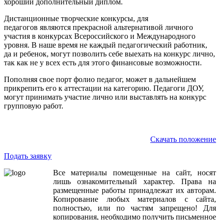
хороший дополнительный диплом.
Дистанционные творческие конкурсы, для
педагогов являются прекрасной альтернативой личного
участия в конкурсах Всероссийского и Международного
уровня. В наше время не каждый педагогический работник,
да и ребенок, могут позволить себе выехать на конкурс лично,
так как не у всех есть для этого финансовые возможности.
Пополняя свое порт фолио педагог, может в дальнейшем
прикрепить его к аттестации на категорию. Педагоги ДОУ,
могут принимать участие лично или выставлять на конкурс
групповую работ.
Скачать положение
Подать заявку
Все
материалы
помещенные
на
сайт
,
носят
лишь
ознакомительный
характер
.
Права
на
размещенные
работы
принадлежат
их
авторам
.
Копирование
любых
материалов
с
сайта
,
полностью
,
или
по
частям
запрещено
!
Для
копирования
,
необходимо
получить
письменное