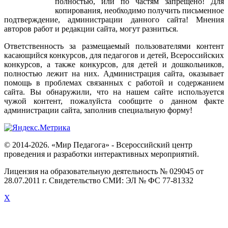
полностью
,
или
по
частям
запрещено
!
Для
копирования
,
необходимо
получить
письменное
подтверждение
,
администрации
данного
сайта
!
Мнения
авторов
работ
и
редакции
сайта
,
могут
разниться
.
Ответственность
за
размещаемый
пользователями
контент
касающийся
конкурсов
,
для
педагогов
и
детей
,
Всероссийских
конкурсов
,
а
также
конкурсов
,
для
детей
и
дошкольников
,
полностью
лежит
на
них
.
Администрация
сайта
,
оказывает
помощь
в
проблемах
связанных
с
работой
и
содержанием
сайта
.
Вы
обнаружили
,
что
на
нашем
сайте
используется
чужой
контент
,
пожалуйста
сообщите
о
данном
факте
администрации
сайта
,
заполнив
специальную
форму
!
© 2014-2026. «Мир Педагога» - Всероссийский центр
проведения и разработки интерактивных мероприятий.
Лицензия на образовательную деятельность № 029045 от
28.07.2011 г. Свидетельство СМИ: ЭЛ № ФС 77-81332
X