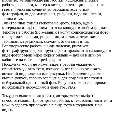
проекты, методические разработки, исследовательские
работы, сценарии, мастер-классы, презентации, школьные
газеты, плакаты, сочинения, рассказы, эссе, стихи,
фотографии, видео материалы, рисунки, поделки, песни,
танцы и т.д.
Электронные файлы (текстовые, фото, видео, аудио
материалы и т.д.) принимаются на конкурс в любом формате.
Текстовые работы (по желанию) могут сопровождаться фото-
и видеоматериалами, рисунками, макетами, чертежами,
таблицами, графиками, схемами, буклетами и т.д.
Все творческие работы в виде поделок, рисунков
фотографируются (сканируются) и отправляются на конкурс в
виде фотографий через форму онлайн – заявки в личном
кабинете на сайте mir-pedagoga.ru
Поскольку жюри не может видеть работы «вживую»,
старайтесь сделать фото, которое будет хорошо отражать
внешний вид поделки или рисунка. Изображение должно
быть в фокусе, хорошо освещено, для поделки желателен
нейтральный однотонный фон. Рисунки можно сканировать,
но сохранять необходимо в формате JPEG.
Тему, для выполнения работы, авторы могут выбрать
самостоятельно. При отправке работы, к текстовым носителям
можно сделать приложение в виде фото материалов, или
видео.