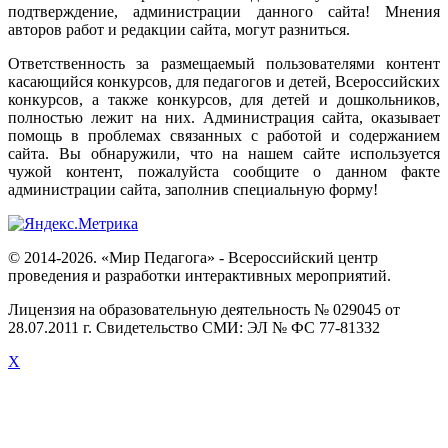
подтверждение
,
администрации
данного
сайта
!
Мнения
авторов
работ
и
редакции
сайта
,
могут
разниться
.
Ответственность
за
размещаемый
пользователями
контент
касающийся
конкурсов
,
для
педагогов
и
детей
,
Всероссийских
конкурсов
,
а
также
конкурсов
,
для
детей
и
дошкольников
,
полностью
лежит
на
них
.
Администрация
сайта
,
оказывает
помощь
в
проблемах
связанных
с
работой
и
содержанием
сайта
.
Вы
обнаружили
,
что
на
нашем
сайте
используется
чужой
контент
,
пожалуйста
сообщите
о
данном
факте
администрации
сайта
,
заполнив
специальную
форму
!
© 2014-2026. «Мир Педагога» - Всероссийский центр
проведения и разработки интерактивных мероприятий.
Лицензия на образовательную деятельность № 029045 от
28.07.2011 г. Свидетельство СМИ: ЭЛ № ФС 77-81332
X