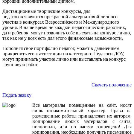
хороший дополнительный диплом.
Дистанционные творческие конкурсы, для
педагогов являются прекрасной альтернативой личного
участия в конкурсах Всероссийского и Международного
уровня. В наше время не каждый педагогический работник,
да и ребенок, могут позволить себе выехать на конкурс лично,
так как не у всех есть для этого финансовые возможности.
Пополняя свое порт фолио педагог, может в дальнейшем
прикрепить его к аттестации на категорию. Педагоги ДОУ,
могут принимать участие лично или выставлять на конкурс
групповую работ.
Скачать положение
Подать заявку
Все
материалы
помещенные
на
сайт
,
носят
лишь
ознакомительный
характер
.
Права
на
размещенные
работы
принадлежат
их
авторам
.
Копирование
любых
материалов
с
сайта
,
полностью
,
или
по
частям
запрещено
!
Для
копирования
,
необходимо
получить
письменное