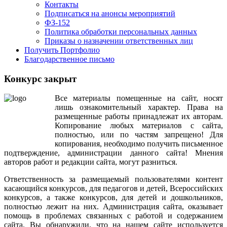
Контакты
Подписаться на анонсы мероприятий
ФЗ-152
Политика обработки персональных данных
Приказы о назначении ответственных лиц
Получить Портфолио
Благодарственное письмо
Конкурс закрыт
Все
материалы
помещенные
на
сайт
,
носят
лишь
ознакомительный
характер
.
Права
на
размещенные
работы
принадлежат
их
авторам
.
Копирование
любых
материалов
с
сайта
,
полностью
,
или
по
частям
запрещено
!
Для
копирования
,
необходимо
получить
письменное
подтверждение
,
администрации
данного
сайта
!
Мнения
авторов
работ
и
редакции
сайта
,
могут
разниться
.
Ответственность
за
размещаемый
пользователями
контент
касающийся
конкурсов
,
для
педагогов
и
детей
,
Всероссийских
конкурсов
,
а
также
конкурсов
,
для
детей
и
дошкольников
,
полностью
лежит
на
них
.
Администрация
сайта
,
оказывает
помощь
в
проблемах
связанных
с
работой
и
содержанием
сайта
.
Вы
обнаружили
,
что
на
нашем
сайте
используется