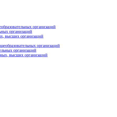
еобразовательных организаций
ьных организаций
ых, высших организаций
бщеобразовательных организаций
тельных организаций
ьных, высших организаций