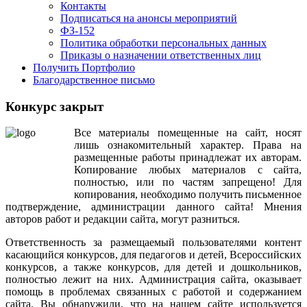
Контакты
Подписаться на анонсы мероприятий
ФЗ-152
Политика обработки персональных данных
Приказы о назначении ответственных лиц
Получить Портфолио
Благодарственное письмо
Конкурс закрыт
Все
материалы
помещенные
на
сайт
,
носят
лишь
ознакомительный
характер
.
Права
на
размещенные
работы
принадлежат
их
авторам
.
Копирование
любых
материалов
с
сайта
,
полностью
,
или
по
частям
запрещено
!
Для
копирования
,
необходимо
получить
письменное
подтверждение
,
администрации
данного
сайта
!
Мнения
авторов
работ
и
редакции
сайта
,
могут
разниться
.
Ответственность
за
размещаемый
пользователями
контент
касающийся
конкурсов
,
для
педагогов
и
детей
,
Всероссийских
конкурсов
,
а
также
конкурсов
,
для
детей
и
дошкольников
,
полностью
лежит
на
них
.
Администрация
сайта
,
оказывает
помощь
в
проблемах
связанных
с
работой
и
содержанием
сайта
.
Вы
обнаружили
,
что
на
нашем
сайте
используется