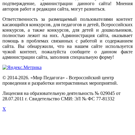
подтверждение
,
администрации
данного
сайта
!
Мнения
авторов
работ
и
редакции
сайта
,
могут
разниться
.
Ответственность
за
размещаемый
пользователями
контент
касающийся
конкурсов
,
для
педагогов
и
детей
,
Всероссийских
конкурсов
,
а
также
конкурсов
,
для
детей
и
дошкольников
,
полностью
лежит
на
них
.
Администрация
сайта
,
оказывает
помощь
в
проблемах
связанных
с
работой
и
содержанием
сайта
.
Вы
обнаружили
,
что
на
нашем
сайте
используется
чужой
контент
,
пожалуйста
сообщите
о
данном
факте
администрации
сайта
,
заполнив
специальную
форму
!
© 2014-2026. «Мир Педагога» - Всероссийский центр
проведения и разработки интерактивных мероприятий.
Лицензия на образовательную деятельность № 029045 от
28.07.2011 г. Свидетельство СМИ: ЭЛ № ФС 77-81332
X