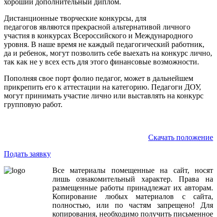
хороший дополнительный диплом.
Дистанционные творческие конкурсы, для
педагогов являются прекрасной альтернативой личного
участия в конкурсах Всероссийского и Международного
уровня. В наше время не каждый педагогический работник,
да и ребенок, могут позволить себе выехать на конкурс лично,
так как не у всех есть для этого финансовые возможности.
Пополняя свое порт фолио педагог, может в дальнейшем
прикрепить его к аттестации на категорию. Педагоги ДОУ,
могут принимать участие лично или выставлять на конкурс
групповую работ.
Скачать положение
Подать заявку
Все
материалы
помещенные
на
сайт
,
носят
лишь
ознакомительный
характер
.
Права
на
размещенные
работы
принадлежат
их
авторам
.
Копирование
любых
материалов
с
сайта
,
полностью
,
или
по
частям
запрещено
!
Для
копирования
,
необходимо
получить
письменное