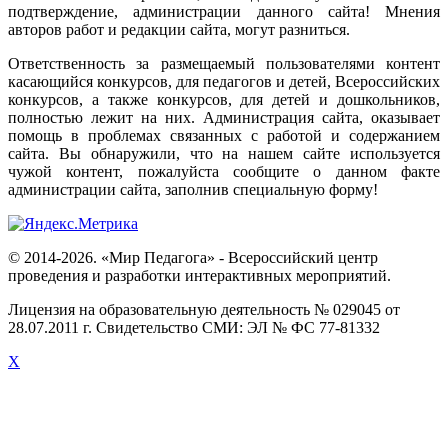
подтверждение
,
администрации
данного
сайта
!
Мнения
авторов
работ
и
редакции
сайта
,
могут
разниться
.
Ответственность
за
размещаемый
пользователями
контент
касающийся
конкурсов
,
для
педагогов
и
детей
,
Всероссийских
конкурсов
,
а
также
конкурсов
,
для
детей
и
дошкольников
,
полностью
лежит
на
них
.
Администрация
сайта
,
оказывает
помощь
в
проблемах
связанных
с
работой
и
содержанием
сайта
.
Вы
обнаружили
,
что
на
нашем
сайте
используется
чужой
контент
,
пожалуйста
сообщите
о
данном
факте
администрации
сайта
,
заполнив
специальную
форму
!
© 2014-2026. «Мир Педагога» - Всероссийский центр
проведения и разработки интерактивных мероприятий.
Лицензия на образовательную деятельность № 029045 от
28.07.2011 г. Свидетельство СМИ: ЭЛ № ФС 77-81332
X