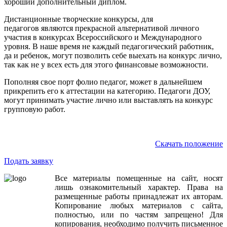
хороший дополнительный диплом.
Дистанционные творческие конкурсы, для
педагогов являются прекрасной альтернативой личного
участия в конкурсах Всероссийского и Международного
уровня. В наше время не каждый педагогический работник,
да и ребенок, могут позволить себе выехать на конкурс лично,
так как не у всех есть для этого финансовые возможности.
Пополняя свое порт фолио педагог, может в дальнейшем
прикрепить его к аттестации на категорию. Педагоги ДОУ,
могут принимать участие лично или выставлять на конкурс
групповую работ.
Скачать положение
Подать заявку
Все
материалы
помещенные
на
сайт
,
носят
лишь
ознакомительный
характер
.
Права
на
размещенные
работы
принадлежат
их
авторам
.
Копирование
любых
материалов
с
сайта
,
полностью
,
или
по
частям
запрещено
!
Для
копирования
,
необходимо
получить
письменное