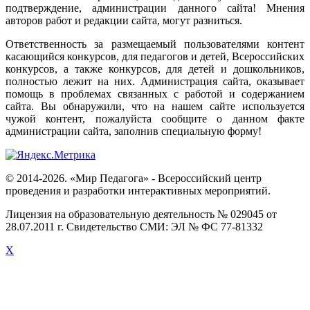
подтверждение
,
администрации
данного
сайта
!
Мнения
авторов
работ
и
редакции
сайта
,
могут
разниться
.
Ответственность
за
размещаемый
пользователями
контент
касающийся
конкурсов
,
для
педагогов
и
детей
,
Всероссийских
конкурсов
,
а
также
конкурсов
,
для
детей
и
дошкольников
,
полностью
лежит
на
них
.
Администрация
сайта
,
оказывает
помощь
в
проблемах
связанных
с
работой
и
содержанием
сайта
.
Вы
обнаружили
,
что
на
нашем
сайте
используется
чужой
контент
,
пожалуйста
сообщите
о
данном
факте
администрации
сайта
,
заполнив
специальную
форму
!
© 2014-2026. «Мир Педагога» - Всероссийский центр
проведения и разработки интерактивных мероприятий.
Лицензия на образовательную деятельность № 029045 от
28.07.2011 г. Свидетельство СМИ: ЭЛ № ФС 77-81332
X