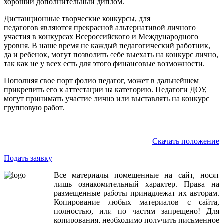
хороший дополнительный диплом.
Дистанционные творческие конкурсы, для
педагогов являются прекрасной альтернативой личного
участия в конкурсах Всероссийского и Международного
уровня. В наше время не каждый педагогический работник,
да и ребенок, могут позволить себе выехать на конкурс лично,
так как не у всех есть для этого финансовые возможности.
Пополняя свое порт фолио педагог, может в дальнейшем
прикрепить его к аттестации на категорию. Педагоги ДОУ,
могут принимать участие лично или выставлять на конкурс
групповую работ.
Скачать положение
Подать заявку
Все
материалы
помещенные
на
сайт
,
носят
лишь
ознакомительный
характер
.
Права
на
размещенные
работы
принадлежат
их
авторам
.
Копирование
любых
материалов
с
сайта
,
полностью
,
или
по
частям
запрещено
!
Для
копирования
,
необходимо
получить
письменное