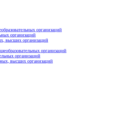
еобразовательных организаций
ьных организаций
ых, высших организаций
бщеобразовательных организаций
тельных организаций
ьных, высших организаций