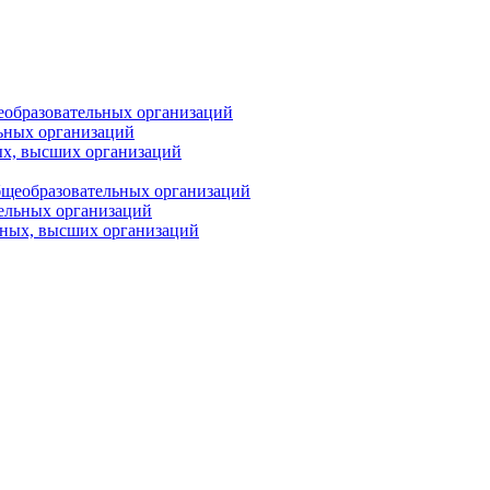
еобразовательных организаций
ьных организаций
ых, высших организаций
бщеобразовательных организаций
тельных организаций
ьных, высших организаций